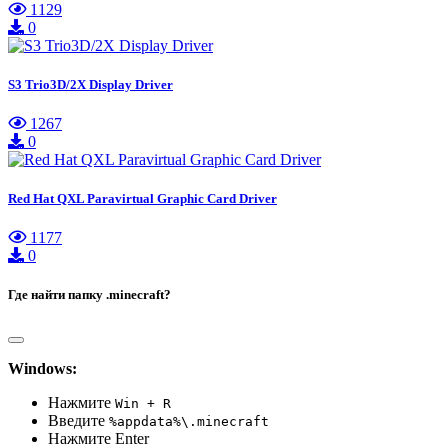
1129
0
S3 Trio3D/2X Display Driver
1267
0
Red Hat QXL Paravirtual Graphic Card Driver
1177
0
Где найти папку .minecraft?
Windows:
Нажмите
Win + R
Введите
%appdata%\.minecraft
Нажмите Enter