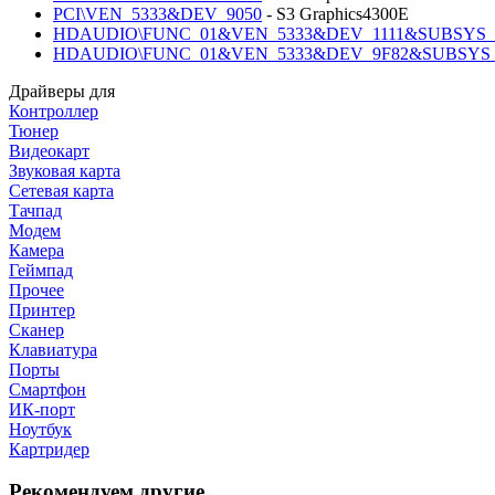
PCI\VEN_5333&DEV_9050
- S3 Graphics4300E
HDAUDIO\FUNC_01&VEN_5333&DEV_1111&SUBSYS_0
HDAUDIO\FUNC_01&VEN_5333&DEV_9F82&SUBSYS_
Драйверы для
Контроллер
Тюнер
Видеокарт
Звуковая карта
Сетевая карта
Тачпад
Модем
Камера
Геймпад
Прочее
Принтер
Сканер
Клавиатура
Порты
Смартфон
ИК-порт
Ноутбук
Картридер
Рекомендуем другие