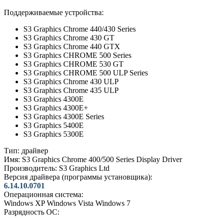
Поддерживаемые устройства:
S3 Graphics Chrome 440/430 Series
S3 Graphics Chrome 430 GT
S3 Graphics Chrome 440 GTX
S3 Graphics CHROME 500 Series
S3 Graphics CHROME 530 GT
S3 Graphics CHROME 500 ULP Series
S3 Graphics Chrome 430 ULP
S3 Graphics Chrome 435 ULP
S3 Graphics 4300E
S3 Graphics 4300E+
S3 Graphics 4300E Series
S3 Graphics 5400E
S3 Graphics 5300E
Тип:
драйвер
Имя:
S3 Graphics Chrome 400/500 Series Display Driver
Производитель:
S3 Graphics Ltd
Версия драйвера (программы установщика):
6.14.10.0701
Операционная система:
Windows XP
Windows Vista
Windows 7
Разрядность ОС: