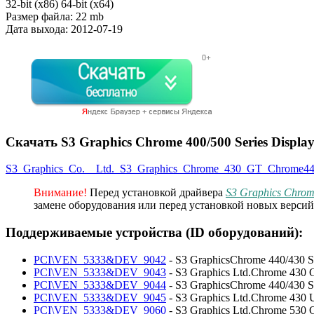
32-bit (x86)
64-bit (x64)
Размер файла:
22 mb
Дата выхода:
2012-07-19
Скачать S3 Graphics Chrome 400/500 Series Display
S3_Graphics_Co.__Ltd._S3_Graphics_Chrome_430_GT_Chrome440_6
Внимание!
Перед установкой драйвера
S3 Graphics Chrome
замене оборудования или перед установкой новых версий
Поддерживаемые устройства (ID оборудований):
PCI\VEN_5333&DEV_9042
- S3 GraphicsChrome 440/430 S
PCI\VEN_5333&DEV_9043
- S3 Graphics Ltd.Chrome 430
PCI\VEN_5333&DEV_9044
- S3 GraphicsChrome 440/430 S
PCI\VEN_5333&DEV_9045
- S3 Graphics Ltd.Chrome 430 
PCI\VEN_5333&DEV_9060
- S3 Graphics Ltd.Chrome 530