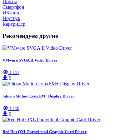
Порты
Смартфон
ИК-порт
Ноутбук
Картридер
Рекомендуем другие
VMware SVGA II Video Driver
1141
0
Silicon Motion LynxEM+ Display Driver
1140
0
Red Hat QXL Paravirtual Graphic Card Driver