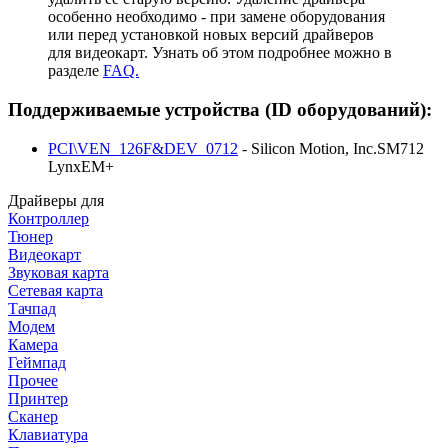
особенно необходимо - при замене оборудования
или перед установкой новых версий драйверов
для видеокарт. Узнать об этом подробнее можно в
разделе
FAQ.
Поддерживаемые устройства (ID оборудований):
PCI\VEN_126F&DEV_0712
- Silicon Motion, Inc.SM712
LynxEM+
Драйверы для
Контроллер
Тюнер
Видеокарт
Звуковая карта
Сетевая карта
Тачпад
Модем
Камера
Геймпад
Прочее
Принтер
Сканер
Клавиатура