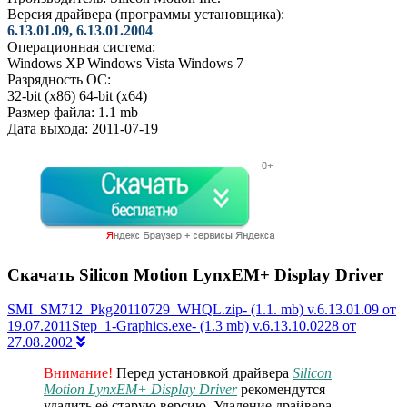
Версия драйвера (программы установщика):
6.13.01.09, 6.13.01.2004
Операционная система:
Windows XP
Windows Vista
Windows 7
Разрядность ОС:
32-bit (x86)
64-bit (x64)
Размер файла:
1.1 mb
Дата выхода:
2011-07-19
Скачать Silicon Motion LynxEM+ Display Driver
SMI_SM712_Pkg20110729_WHQL.zip- (1.1. mb) v.6.13.01.09 от
19.07.2011Step_1-Graphics.exe- (1.3 mb) v.6.13.10.0228 от
27.08.2002
Внимание!
Перед установкой драйвера
Silicon
Motion LynxEM+ Display Driver
рекомендутся
удалить её старую версию. Удаление драйвера