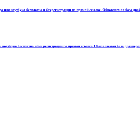
 или ноутбука бесплатно и без регистрации по прямой ссылке. Обновляемая база драйв
оутбука бесплатно и без регистрации по прямой ссылке. Обновляемая база драйверов 