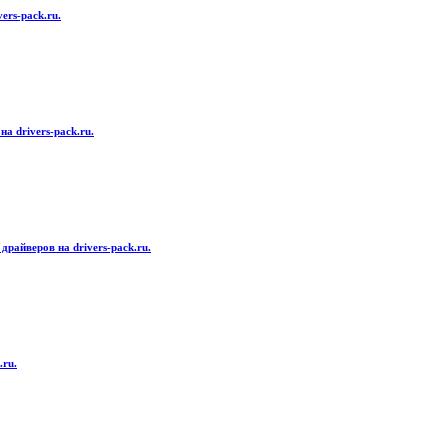
ers-pack.ru.
а drivers-pack.ru.
райверов на drivers-pack.ru.
.ru.